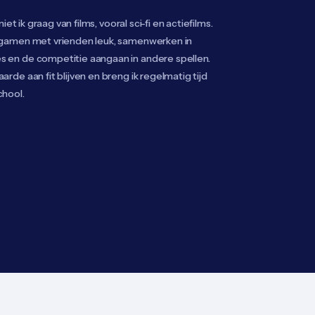
eniet ik graag van films, vooral sci-fi en actiefilms.
k gamen met vrienden leuk, samenwerken in
s en de competitie aangaan in andere spellen.
arde aan fit blijven en breng ik regelmatig tijd
chool.