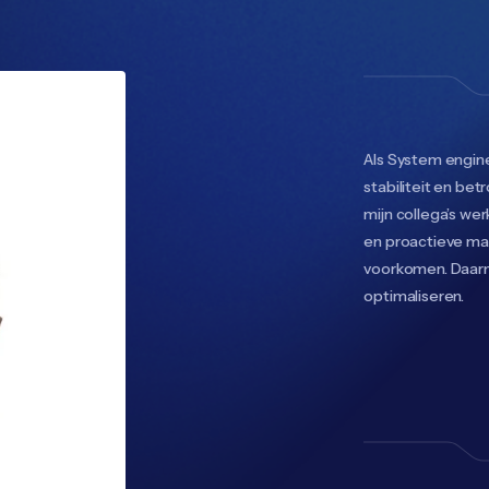
Als System engine
stabiliteit en be
mijn collega’s we
en proactieve ma
voorkomen. Daarn
optimaliseren.