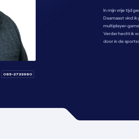
In mijn vrije tijd g
Daarnaast vind i
multiplayer-game
Verder hecht ik wa
door in de sports
085-2733980