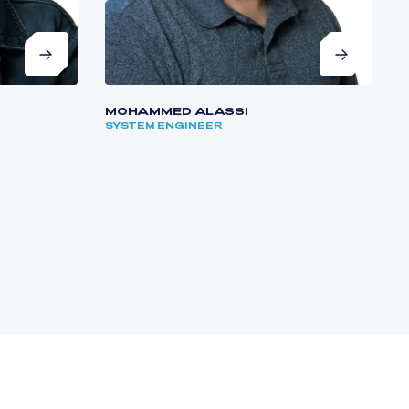
MOHAMMED ALASSI
B
SYSTEM ENGINEER
T