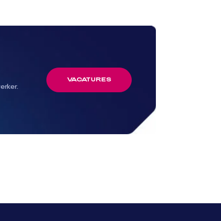
VACATURES
erker.
VACATURES