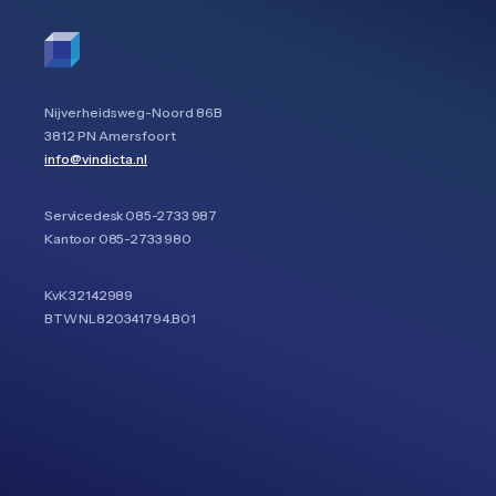
Nijverheidsweg-Noord 86B
3812 PN Amersfoort
info@vindicta.nl
Servicedesk
085-2733 987
Kantoor
085-2733 980
KvK 32142989
BTW NL820341794.B01