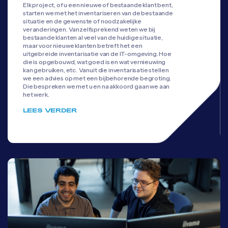
Elk project, of u een nieuwe of bestaande klant bent,
starten we met het inventariseren van de bestaande
situatie en de gewenste of noodzakelijke
veranderingen. Vanzelfsprekend weten we bij
bestaande klanten al veel van de huidige situatie,
maar voor nieuwe klanten betreft het een
uitgebreide inventarisatie van de IT-omgeving. Hoe
die is opgebouwd, wat goed is en wat vernieuwing
kan gebruiken, etc. Vanuit die inventarisatie stellen
we een advies op met een bijbehorende begroting.
Die bespreken we met u en na akkoord gaan we aan
het werk.
LEES VERDER