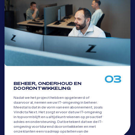
03
BEHEER, ONDERHOUD EN
DOORONTWIKKELING
Nadat we het project hebben opgeleverd of
daarvoor al, nemen we uw IT-omgeving in beheer.
Meestal is dat in de vorm van een abonnement, zoals
Vindicta Next. Het zorgt ervoor dat uw IT-omgeving
in topvorm blijft en u altijd kunt rekenen op proactief
advies en ondersteuning. Dat betekent dat we de IT-
omgeving voortdurend doorontwikkelen en met
onze klanten een roadmap opstellen van de