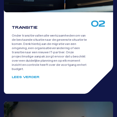
02
TRANSITIE
Onder transitie vallen alle werkzaamheden om van
de bestaande situatie naar de gewenste situatie te
komen. Denk hierbij aan de migratie van een
omgeving, een organisatieverandering of een
transitie naar een nieuwe IT-partner. Onze
projectmatige aanpak zorgt ervoor dat u beschikt
over een duidelijke planning en op elk moment
inzicht en controle heeft over de voortgang en het
budget.
LEES VERDER