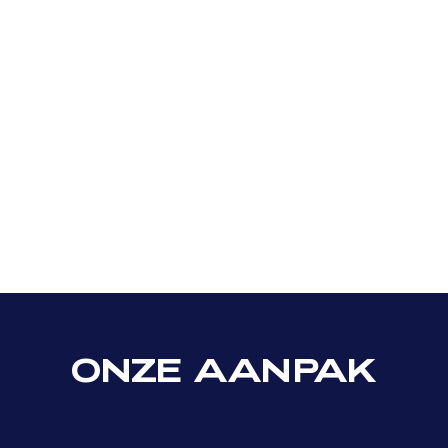
WERKPLEKBEHEER
BIJ THORIZON
CLOUD
ONZE
AANPAK