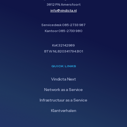
3812 PN Amersfoort
info@vindicta.nl
Servicedesk
085-2733 987
Kantoor
085-2733 980
KvK 32142989
BTW NL820341794.B01
QUICK LINKS
Vindicta Next
Network as a Service
Infrastructuur as a Service
Klantverhalen