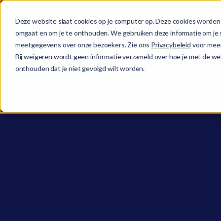
DIENSTEN
Deze website slaat cookies op je computer op. Deze cookies worden 
omgaat en om je te onthouden. We gebruiken deze informatie om je s
meetgegevens over onze bezoekers. Zie ons
Privacybeleid
voor meer
Bij weigeren wordt geen informatie verzameld over hoe je met de web
onthouden dat je niet gevolgd wilt worden.