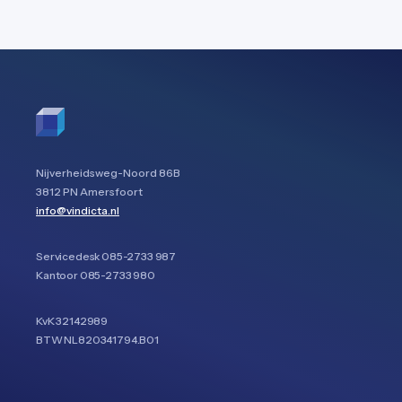
Nijverheidsweg-Noord 86B
3812 PN Amersfoort
info@vindicta.nl
Servicedesk
085-2733 987
Kantoor
085-2733 980
KvK 32142989
BTW NL820341794.B01