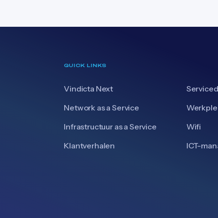
QUICK LINKS
Vindicta Next
Serviced
Network as a Service
Werkple
Infrastructuur as a Service
Wifi
Klantverhalen
ICT-ma