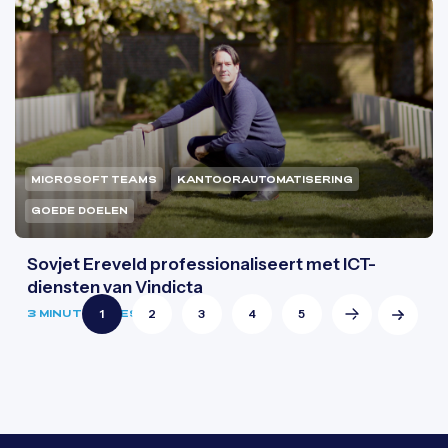
MICROSOFT TEAMS
KANTOORAUTOMATISERING
GOEDE DOELEN
Sovjet Ereveld professionaliseert met ICT-
diensten van Vindicta
1
2
3
4
5
3 MINUTEN LEESTIJD