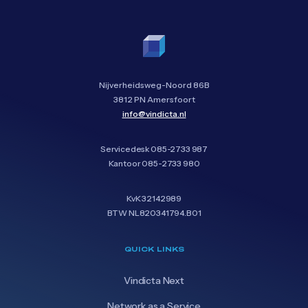
Nijverheidsweg-Noord 86B
3812 PN Amersfoort
info@vindicta.nl
Servicedesk
085-2733 987
Kantoor
085-2733 980
KvK 32142989
BTW NL820341794.B01
QUICK LINKS
Vindicta Next
Network as a Service