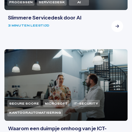
PROCESSEN
SERVICEDESK
AI
Slimmere Servicedesk door AI
3 MINUTEN LEESTIJD
SECURE SCORE
MICROSOFT
IT-SECURITY
KANTOORAUTOMATISERING
Waarom een duimpje omhoog van je ICT-