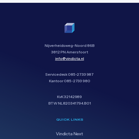
Nijverheidsweg-Noord 86B
3812 PN Amersfoort
info@vindicta.nl
Servicedesk
085-2733 987
Kantoor
085-2733 980
KvK 32142989
BTW NL820341794.B01
QUICK LINKS
Vindicta Next