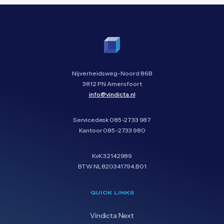
Nijverheidsweg-Noord 86B
3812 PN Amersfoort
info@vindicta.nl
Servicedesk
085-2733 987
Kantoor
085-2733 980
KvK 32142989
BTW NL820341794.B01
QUICK LINKS
Vindicta Next