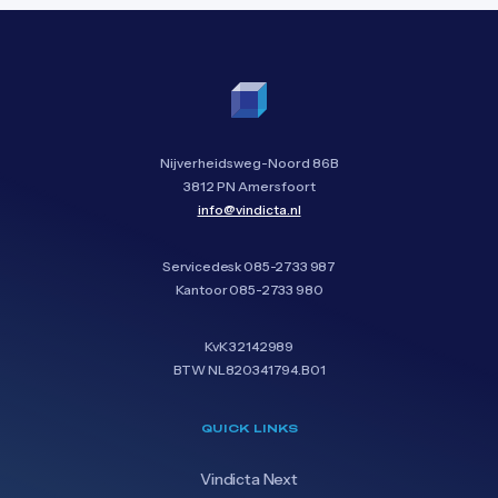
Nijverheidsweg-Noord 86B
3812 PN Amersfoort
info@vindicta.nl
Servicedesk
085-2733 987
Kantoor
085-2733 980
KvK 32142989
BTW NL820341794.B01
QUICK LINKS
Vindicta Next