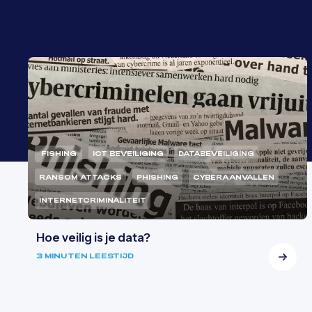
FISHING
ICT BEVEILIGING
DATABEVEILIGING
RANSOM ATTACKS
PHISHING
CYBERAANVALLEN
INTERNETCRIMINALITEIT
Hoe veilig is je data?
3 MINUTEN LEESTIJD