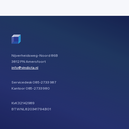
Nijverheidsweg-Noord 86B
3812 PN Amersfoort
info@vindicta.nl
Servicedesk
085-2733 987
Kantoor
085-2733 980
KvK 32142989
BTW NL820341794.B01