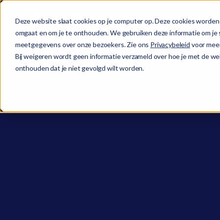
DIENSTEN
Deze website slaat cookies op je computer op. Deze cookies worden 
omgaat en om je te onthouden. We gebruiken deze informatie om je s
meetgegevens over onze bezoekers. Zie ons
Privacybeleid
voor meer
Bij weigeren wordt geen informatie verzameld over hoe je met de web
onthouden dat je niet gevolgd wilt worden.