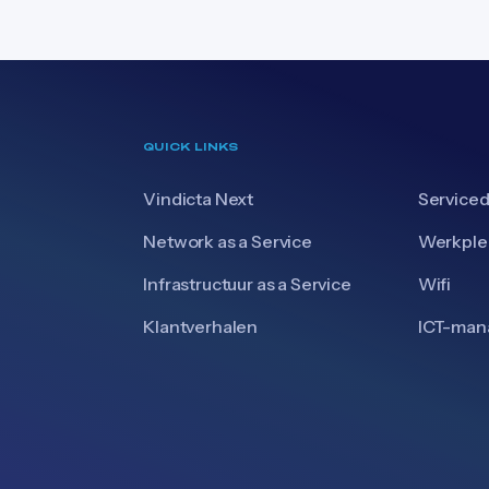
QUICK LINKS
Vindicta Next
Serviced
Network as a Service
Werkple
Infrastructuur as a Service
Wifi
Klantverhalen
ICT-ma