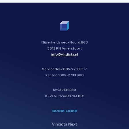
Nijverheidsweg-Noord 86B
3812 PN Amersfoort
info@vindicta.nl
Servicedesk
085-2733 987
Kantoor
085-2733 980
KvK 32142989
BTW NL820341794.B01
QUICK LINKS
Vindicta Next