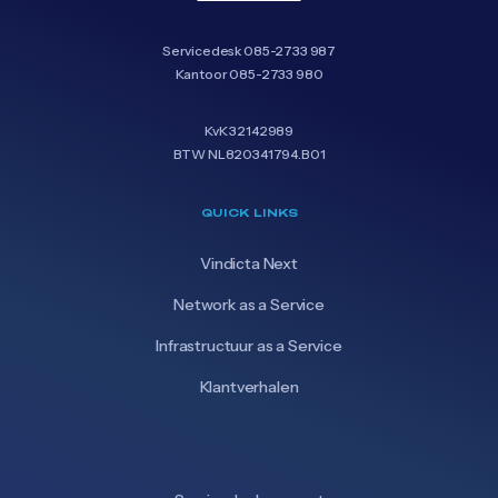
Servicedesk
085-2733 987
Kantoor
085-2733 980
KvK 32142989
BTW NL820341794.B01
QUICK LINKS
Vindicta Next
Network as a Service
Infrastructuur as a Service
Klantverhalen