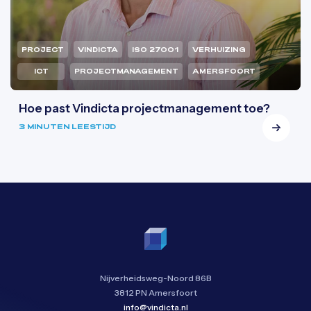
PROJECT
VINDICTA
ISO 27001
VERHUIZING
ICT
PROJECTMANAGEMENT
AMERSFOORT
Hoe past Vindicta projectmanagement toe?
3 MINUTEN LEESTIJD
Nijverheidsweg-Noord 86B
3812 PN Amersfoort
info@vindicta.nl