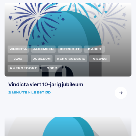
VINDICTA
ALGEMEEN
ICTRECHT
KADER
AVG
JUBILEUM
KENNISSESSIE
NIEUWS
AMERSFOORT
GDPR
Vindicta viert 10-jarig jubileum
2 MINUTEN LEESTIJD