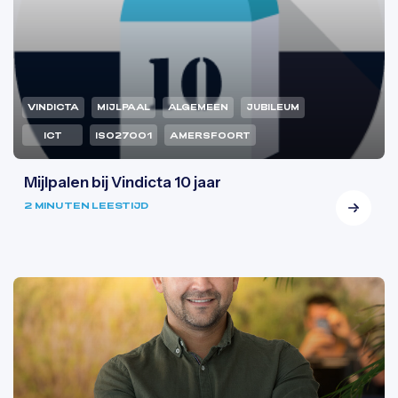
VINDICTA
MIJLPAAL
ALGEMEEN
JUBILEUM
ICT
ISO27001
AMERSFOORT
Mijlpalen bij Vindicta 10 jaar
2 MINUTEN LEESTIJD