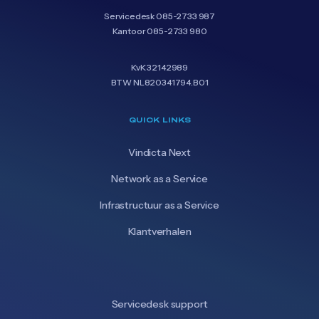
Servicedesk
085-2733 987
Kantoor
085-2733 980
KvK 32142989
BTW NL820341794.B01
QUICK LINKS
Vindicta Next
Network as a Service
Infrastructuur as a Service
Klantverhalen
Servicedesk support