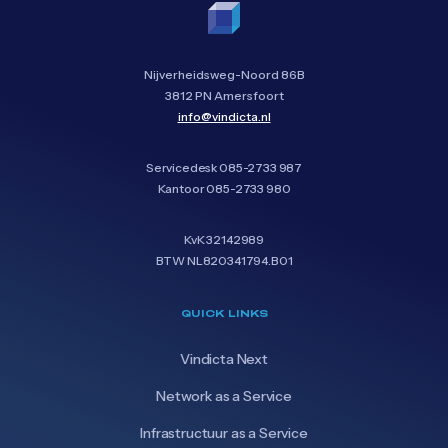
Nijverheidsweg-Noord 86B
3812 PN Amersfoort
info@vindicta.nl
Servicedesk
085-2733 987
Kantoor
085-2733 980
KvK 32142989
BTW NL820341794.B01
QUICK LINKS
Vindicta Next
Network as a Service
Infrastructuur as a Service