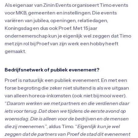
Als eigenaar van Zinin Events organiseert Timo events
voor MKB, gemeenten en instellingen. Die events
variëren van jubilea, openingen, relatiedagen,
Koningsdag en dus ook Proef. Met 15 jaar
ondernemerschap kun je eigenlijk wel zeggen dat Timo
met zijn rol bij Proef van zijn werk een hobby heeft
gemaakt.
Bedrijfsnetwerk of publiek evenement?
Proef is natuurlijk een publiek evenement. En met een
forse begroting die zeker niet sluitend is als we uitgaan
van alleen horeca-inkomsten (ook niet bij mooi weer).
“
Daarom werken we met partners en die verdienen daar
iets voor terug. Dat doen we tijdens de eerste avond op
woensdag. Die is alleen voor de bedrijven en de mensen
die zij meenemen.
”, aldus Timo. “
Eigenlijk kun je wel
zeggen dat de partners van Proef de stad dit evenement