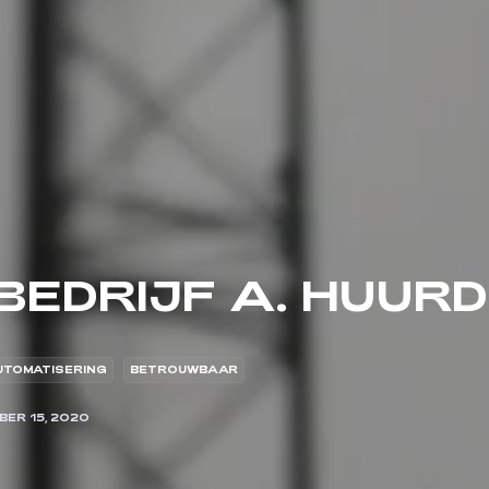
EDRIJF A. HUUR
TOMATISERING
BETROUWBAAR
BER 15, 2020