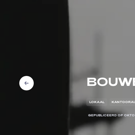
BOUWB
LOKAAL
KANTOORAU
GEPUBLICEERD OP
OKTO