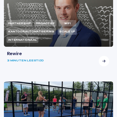
PARTNERSHIP
PROACTIEF
WIFI
KANTOORAUTOMATISERING
SCALE UP
INTERNATIONAAL
Rewire
3 MINUTEN LEESTIJD