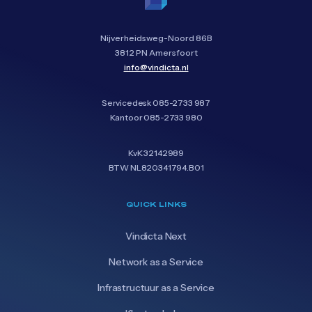
Nijverheidsweg-Noord 86B
3812 PN Amersfoort
info@vindicta.nl
Servicedesk
085-2733 987
Kantoor
085-2733 980
KvK 32142989
BTW NL820341794.B01
QUICK LINKS
Vindicta Next
Network as a Service
Infrastructuur as a Service